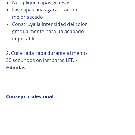
No aplique capas gruesas
Las capas finas garantizan un
mejor secado
Construya la intensidad del color
gradualmente para un acabado
impecable
2. Cure cada capa durante al menos
30 segundos en lámparas LED /
Híbridas.
Consejo profesional
Para obtener los mejores
resultados, aplique siempre Color
Gel en capas finas. La pigmentación
densa combinada con un secado