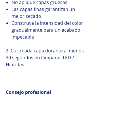
No aplique capas gruesas
Las capas finas garantizan un
mejor secado
Construya la intensidad del color
gradualmente para un acabado
impecable
2. Cure cada capa durante al menos
30 segundos en lámparas LED /
Híbridas.
Consejo profesional
Para obtener los mejores
resultados, aplique siempre Color
Gel en capas finas. La pigmentación
densa combinada con un secado