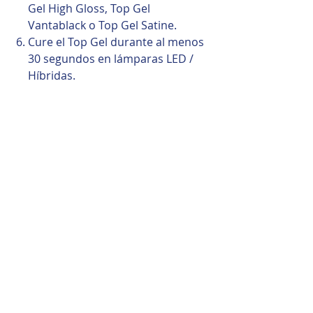
Gel High Gloss, Top Gel
Vantablack o Top Gel Satine.
Cure el Top Gel durante al menos
30 segundos en lámparas LED /
Híbridas.
Consejo Profesional
Colored Base Gel es perfecto
cuando se desea tanto el color
como la base en un solo
producto. Termine siempre con
una capa superior para garantizar
un brillo duradero y la máxima
durabilidad.
Productos relacionados