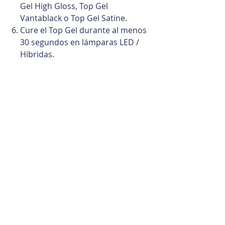
Gel High Gloss, Top Gel
Vantablack o Top Gel Satine.
Cure el Top Gel durante al menos
30 segundos en lámparas LED /
Híbridas.
Consejo Profesional
Colored Base Gel es perfecto
cuando se desea tanto el color
como la base en un solo
producto. Termine siempre con
una capa superior para garantizar
un brillo duradero y la máxima
durabilidad.
Productos relacionados