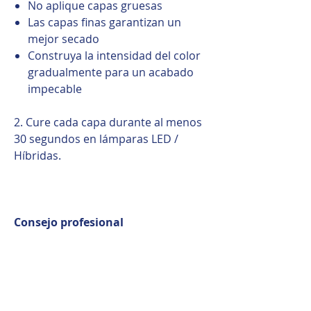
No aplique capas gruesas
Las capas finas garantizan un
mejor secado
Construya la intensidad del color
gradualmente para un acabado
impecable
2. Cure cada capa durante al menos
30 segundos en lámparas LED /
Híbridas.
Consejo profesional
Para obtener los mejores
resultados, aplique siempre Color
Gel en capas finas. La pigmentación
densa combinada con un secado