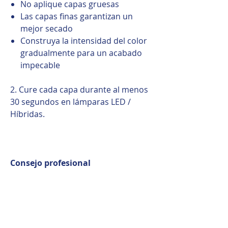
No aplique capas gruesas
Las capas finas garantizan un
mejor secado
Construya la intensidad del color
gradualmente para un acabado
impecable
2. Cure cada capa durante al menos
30 segundos en lámparas LED /
Híbridas.
Consejo profesional
Para obtener los mejores
resultados, aplique siempre Color
Gel en capas finas. La pigmentación
densa combinada con un secado