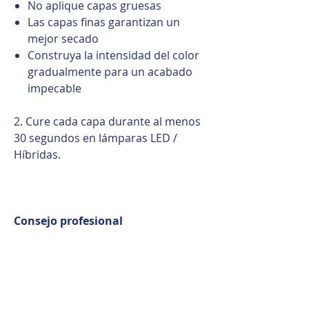
No aplique capas gruesas
Las capas finas garantizan un
mejor secado
Construya la intensidad del color
gradualmente para un acabado
impecable
2. Cure cada capa durante al menos
30 segundos en lámparas LED /
Híbridas.
Consejo profesional
Para obtener los mejores
resultados, aplique siempre Color
Gel en capas finas. La pigmentación
densa combinada con un secado