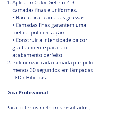
Aplicar o Color Gel em 2–3
camadas finas e uniformes.
• Não aplicar camadas grossas
• Camadas finas garantem uma
melhor polimerização
• Construir a intensidade da cor
gradualmente para um
acabamento perfeito
Polimerizar cada camada por pelo
menos 30 segundos em lâmpadas
LED / Híbridas.
Dica Profissional
Para obter os melhores resultados,
aplique sempre o Color Gel em
camadas finas. A pigmentação densa
combinada com uma polimerização
adequada garante um acabamento