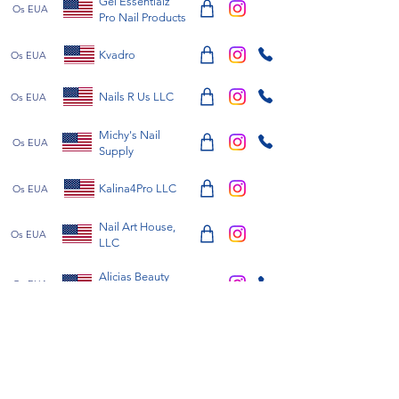
Gel Essentialz
Os EUA
Pro Nail Products
Kvadro
Os EUA
Nails R Us LLC
Os EUA
Michy's Nail
Os EUA
Supply
Kalina4Pro LLC
Os EUA
Nail Art House,
Os EUA
LLC
Alicias Beauty
Os EUA
Supply Nails
Nails Plus LLC
Os EUA
FESEK LLC
Os EUA