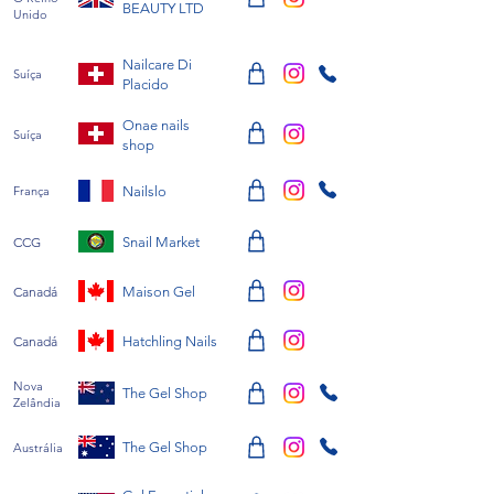
BEAUTY LTD
Unido
Nailcare Di
Suíça
Placido
Onae nails
Suíça
shop
França
Nailslo
CCG
Snail Market
Canadá
Maison Gel
Canadá
Hatchling Nails
Nova
The Gel Shop
Zelândia
The Gel Shop
Austrália