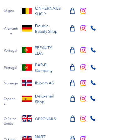
ONHERNAILS
Bélgica
SHOP
Double
Alemanh
Beauty Shop
a
FBEAUTY
Portugal
LDA
BAR-B
Portugal
Company
Ibloom AS
Noruega
Deluxenail
Espanh
Shop
a
OPRONAILS
O Reino
Unido
NART
O Reino