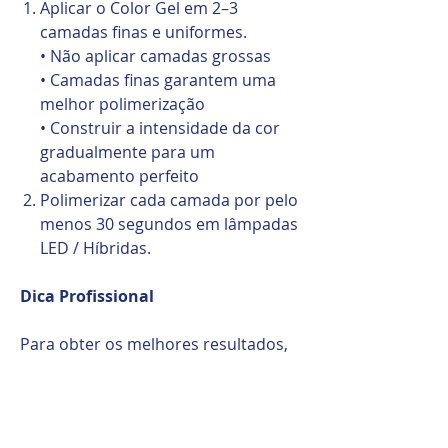
Aplicar o Color Gel em 2–3
camadas finas e uniformes.
• Não aplicar camadas grossas
• Camadas finas garantem uma
melhor polimerização
• Construir a intensidade da cor
gradualmente para um
acabamento perfeito
Polimerizar cada camada por pelo
menos 30 segundos em lâmpadas
LED / Híbridas.
Dica Profissional
Para obter os melhores resultados,
aplique sempre o Color Gel em
camadas finas. A pigmentação densa
combinada com uma polimerização
adequada garante um acabamento