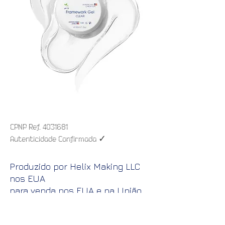
CPNP Ref.
4031681
✓
Autenticidade Confirmada
Produzido por Helix Making LLC
nos EUA
para venda nos EUA e na União
Europeia. Representante:
Statinvestas UAB Vilnius, Lituânia