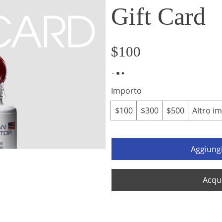
Gift Card
$100
Importo
$100
$300
$500
Altro i
Aggiungi
Acqu