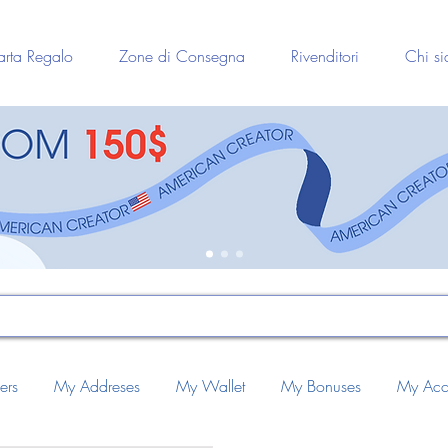
rta Regalo
Zone di Consegna
Rivenditori
Chi s
ers
My Addreses
My Wallet
My Bonuses
My Acc