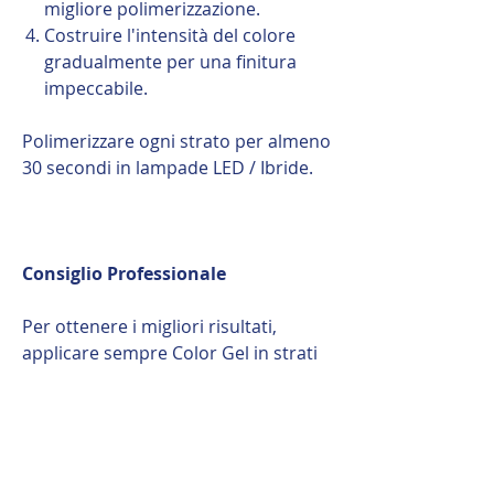
migliore polimerizzazione.
Costruire l'intensità del colore
gradualmente per una finitura
impeccabile.
Polimerizzare ogni strato per almeno
30 secondi in lampade LED / Ibride.
Consiglio Professionale
Per ottenere i migliori risultati,
applicare sempre Color Gel in strati
sottili. La densa pigmentazione
combinata con una corretta
polimerizzazione garantisce una
finitura liscia, vibrante e una lunga
durata.