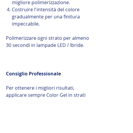
migliore polimerizzazione.
Costruire l'intensità del colore
gradualmente per una finitura
impeccabile.
Polimerizzare ogni strato per almeno
30 secondi in lampade LED / Ibride.
Consiglio Professionale
Per ottenere i migliori risultati,
applicare sempre Color Gel in strati
sottili. La densa pigmentazione
combinata con una corretta
polimerizzazione garantisce una
finitura liscia, vibrante e una lunga
durata.