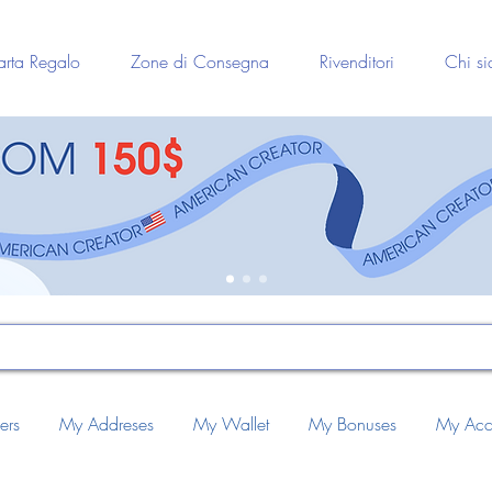
rta Regalo
Zone di Consegna
Rivenditori
Chi s
ers
My Addreses
My Wallet
My Bonuses
My Acc