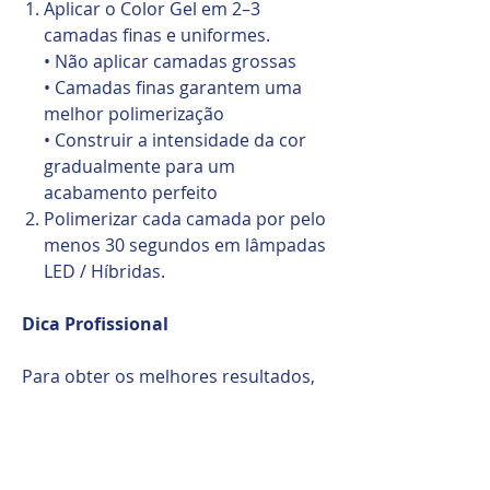
Aplicar o Color Gel em 2–3
camadas finas e uniformes.
• Não aplicar camadas grossas
• Camadas finas garantem uma
melhor polimerização
• Construir a intensidade da cor
gradualmente para um
acabamento perfeito
Polimerizar cada camada por pelo
menos 30 segundos em lâmpadas
LED / Híbridas.
Dica Profissional
Para obter os melhores resultados,
aplique sempre o Color Gel em
camadas finas. A pigmentação densa
combinada com uma polimerização
adequada garante um acabamento