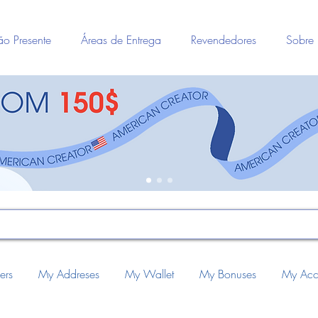
ão Presente
Áreas de Entrega
Revendedores
Sobre 
ers
My Addreses
My Wallet
My Bonuses
My Acc