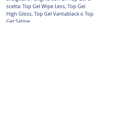
scelta: Top Gel Wipe Less, Top Gel
High Gloss, Top Gel Vantablack o Top
Gel Satine.
6. Polimerizzare il Top Gel per
almeno 30 secondi in lampade LED /
Ibride.
Consiglio Professionale
Colored Base Gel è perfetto quando
si desiderano sia il colore che la base
in un unico prodotto. Rifinire sempre
con un top coat per garantire una
lucentezza a lunga durata e la
massima resistenza.