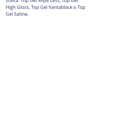
scelta: Top Gel Wipe Less, Top Gel
High Gloss, Top Gel Vantablack o Top
Gel Satine.
8. Polimerizzare il Top Gel per
almeno 30 secondi in lampade LED /
Ibride.
Consiglio Professionale
Framework Gel offre i migliori
risultati quando lo strato di base è
applicato in modo uniforme e
completo. Evitare spazi vuoti nello
strato di base per garantire la
massima adesione e risultati
duraturi.