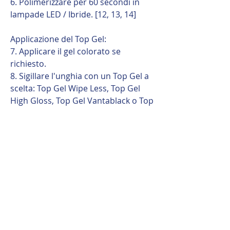
6. Polimerizzare per 60 secondi in
lampade LED / Ibride. [12, 13, 14]
Applicazione del Top Gel:
7. Applicare il gel colorato se
richiesto.
8. Sigillare l'unghia con un Top Gel a
scelta: Top Gel Wipe Less, Top Gel
High Gloss, Top Gel Vantablack o Top
Gel Satine.
9. Polimerizzare il Top Gel per
almeno 30 secondi in lampade LED /
Ibride.
Consiglio Professionale
Nail Extension Gel offre i migliori
risultati quando viene applicato in