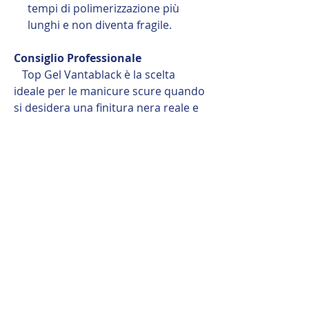
tempi di polimerizzazione più
lunghi e non diventa fragile.
Consiglio Professionale
Top Gel Vantablack è la scelta
ideale per le manicure scure quando
si desidera una finitura nera reale e
ricca, senza riflessi blu e con un
risultato perfettamente lucido.
Prodotti correlati
WEST COST COL.